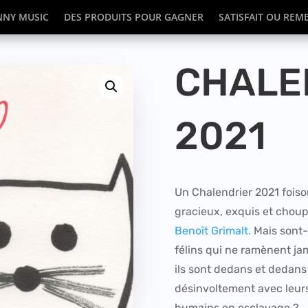
NY MUSIC
DES PRODUITS POUR GAGNER
SATISFAIT OU REM
CHALE
2021
Un Chalendrier 2021 fois
gracieux, exquis et chou
Benoît Grimalt.
Mais sont-i
félins qui ne ramènent ja
ils sont dedans et dedans
désinvoltement avec leurs
humains en esclavage ?